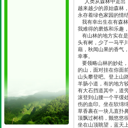
人类从森林中走出
越来越少的原始森林
永存着绿色家园的情
我有幸出生在有森林
我难得的磨炼和乐趣
有山林的地方实在是
头有树，少了一马平
藉，秋闻山果的香气
幸事。
要领略山林的妙处，
的山，面对挂在你面
山头攀登吧。登上山
羊肠小道，有的地方
有大石挡道其中，道
滚登到山腰一个平缓
伤的血印。坐在软绵
草香裹在一块儿直扑
顶飘过树梢，颤悠悠
坐在山顶眺望，蓝天