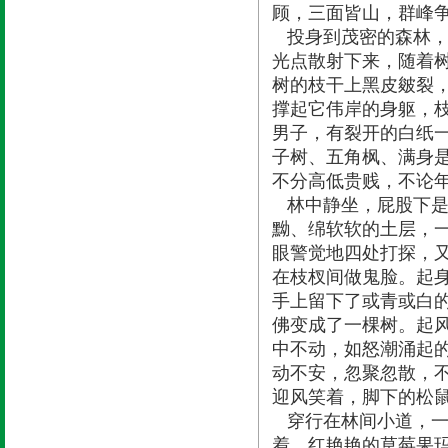
顾，三面皆山，群峰
投身到茂密的森林，
光点散射下来，随着
树的枝干上黑皮皴裂
撑起它伟岸的身躯，
男子，有裂开的白纸
子树、五角枫、满身
不分高低贵贱，不论
林中静坐，屁股下是
黝、绵软软的土层，
眼警觉地四处打探，又
在枝杈间做鬼脸。起
手上留下了或青或白
佛变成了一棵树。起风
中不动，如怒潮涌起
动不安，忽聚忽散，
迎风笑着，脚下的松
穿行在林间小道，一
着，红艳艳的草莓果