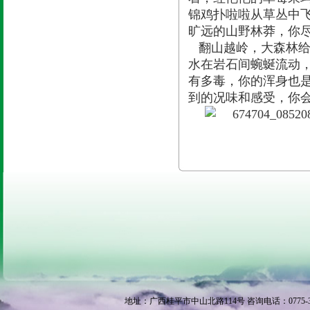
锦鸡扑啦啦从草丛中
旷远的山野林莽，你
翻山越岭，大森林给
水在岩石间蜿蜒流动
有多毒，你的浑身也
到的况味和感受，你
地址：广西桂平市中山北路114号 咨询电话：0775-3370